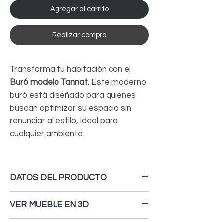
Agregar al carrito
Realizar compra
Transforma tu habitación con el
Buró modelo Tannat
. Este moderno
buró está diseñado para quienes
buscan optimizar su espacio sin
renunciar al estilo, ideal para
cualquier ambiente.
DATOS DEL PRODUCTO
MEDIDAS
: - Ancho: 50 cm - Fondo: 40 cm -
VER MUEBLE EN 3D
Alto: 53 cm.