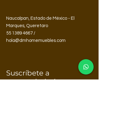
Naucalpan, Estado de México - El
Marques, Queretaro
55 1389 4667 /
hola@dmhomemuebles.com
Suscríbete a
nuestro boletín
Email*
Enviar