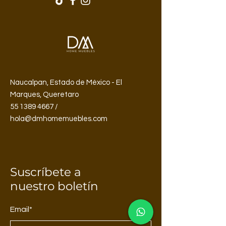
representativas; los colores y acabados
pueden variar. Solo se incluye el mueble;
otros elementos decorativos se venden
por separado.
Naucalpan, Estado de México - El
Marques, Queretaro
55 1389 4667 /
hola@dmhomemuebles.com
Suscríbete a
nuestro boletín
Email*