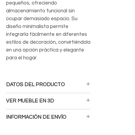
pequeños, ofreciendo
almacenamiento funcional sin
ocupar demasiado espacio. Su
diseño minimalista permite
integrarla fácilmente en diferentes
estilos de decoración, convirtiéndola
en una opción práctica y elegante
para el hogar.
DATOS DEL PRODUCTO
MEDIDAS
: - Ancho: 800 cm - Fondo: 40 cm
VER MUEBLE EN 3D
- Alto: 75 cm
Para ver el mueble en 3D o en tu espacio
MATERIALES:
INFORMACIÓN DE ENVÍO
DA
CLICK
AQUI
- Fabricado en MDP con melamina
Recibe tu mueble completamente
texturizada mate.