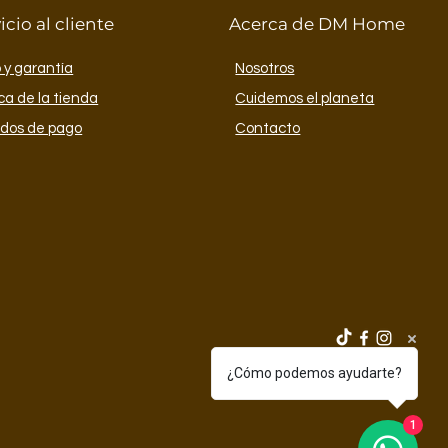
mágenes son representativas;
icio al cliente
Acerca de DM Home
os pueden variar. Solo se incluye
ementos decorativos se venden
 y garantía
Nosotros
ica de la tienda
Cuidemos el planeta
dos de pago
Contacto
¿Cómo podemos ayudarte?
1