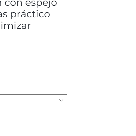
n con espejo
s práctico
timizar
io