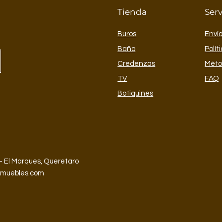
IMPORTANTE:
Las i
Tienda
Serv
los colores y acabad
el mueble; otros el
por separado.
Buros
Envío
Baño
Polít
Credenzas
Méto
TV
FAQ
Botiquines
- El Marques, Queretaro
emuebles.com