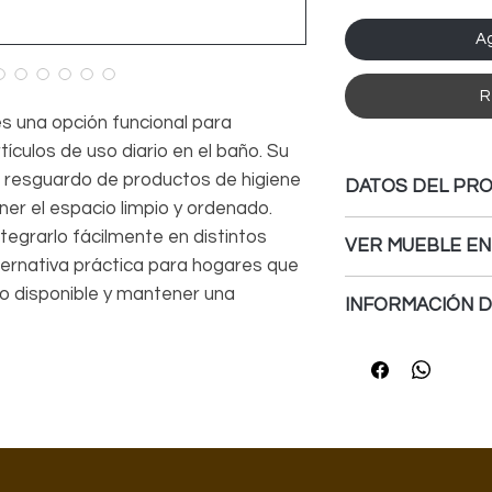
Ag
R
s una opción funcional para
ículos de uso diario en el baño. Su
el resguardo de productos de higiene
DATOS DEL PR
er el espacio limpio y ordenado.
MEDIDAS:
- Ancho: 
tegrarlo fácilmente en distintos
VER MUEBLE EN
ternativa práctica para hogares que
MATERIALES:
Para ver el mueble 
o disponible y mantener una
- Fabricado en MDP
INFORMACIÓN D
DA
CLICK
AQUI
mate.
Recibe tu mueble c
- Cubrecanto de P
usar, sin necesidad 
durabilidad.
sistema de facil ins
- Bisagras de acero
apertura push o cie