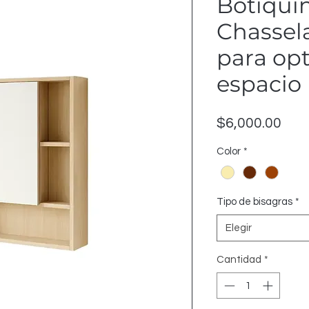
Botiquí
Chassela
para op
espacio
Prec
$6,000.00
Color
*
Tipo de bisagras
*
Elegir
Cantidad
*