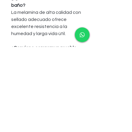
baño?
La melamina de alta calidad con 
sellado adecuado ofrece 
excelente resistencia a la 
humedad y larga vida útil.
¿Conviene comprar un mueble 
armado?
Sí. Reduce errores de instalación 
y garantiza mayor estabilidad 
estructural.
¿Se puede instalar un mueble de 
baño en espacios muy 
pequeños?
Sí. Existen modelos compactos 
diseñados específicamente 
para baños reducidos.