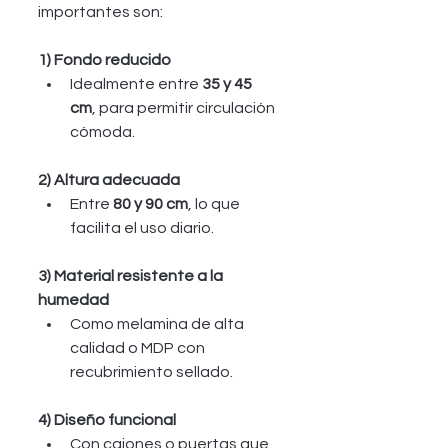
importantes son:
1) Fondo reducido
Idealmente entre 
35 y 45 
cm
, para permitir circulación 
cómoda.
2) Altura adecuada
Entre 
80 y 90 cm
, lo que 
facilita el uso diario.
3) Material resistente a la 
humedad
Como melamina de alta 
calidad o MDP con 
recubrimiento sellado.
4) Diseño funcional
Con cajones o puertas que 